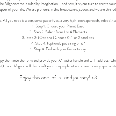
 The Mignonverse is ruled by Imagination – and now, it’s your turn to create your
ter of your life. We are pioneers in this breathtaking space, and we are thrilled
le. All you need is a pen, some paper (yes, a very high-tech approach, indeed!),
Step 1: Choose your Planet Base
Step 2: Select from 1 to 4 Elements
Step 3: (Optional) Choose 0, 1, or 2 satellites
Step 4: (optional) put a ring on it?
Step 4: End with your favourite sky
py them into the form and provide your X/Twitter handle and ETH address (wh
t). Lapin Mignon will then craft your unique planet and share its very special st
Enjoy this one-of-a-kind journey! <3