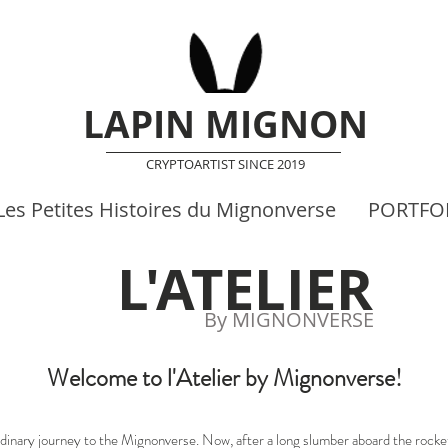
LAPIN MIGNON
CRYPTOARTIST SINCE 2019
Les Petites Histoires du Mignonverse
PORTFO
L'ATELIER
By MIGNONVERSE
Welcome to l'Atelier by Mignonverse!
dinary journey to the Mignonverse. Now, after a long slumber aboard the rocket