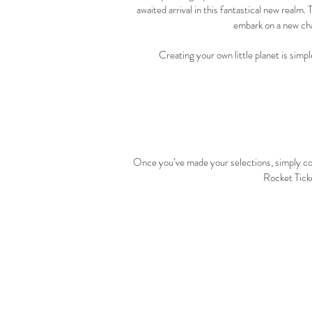
awaited arrival in this fantastical new realm.
embark on a new chap
Creating your own little planet is simp
Once you’ve made your selections, simply co
Rocket Ticke